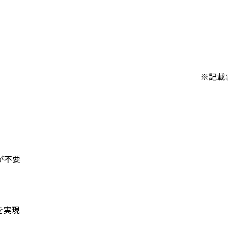
※記載
が不要
を実現