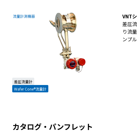
VNT
流量計測機器
差圧流
り流量
ンプル
差圧流量計
Wafer Cone®流量計
カタログ・パンフレット