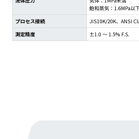
流体圧力
気体：1MPa未満
飽和蒸気：1.6MPa以
プロセス接続
JIS10K/20K、ANSI Cl
測定精度
±1.0 ～ 1.5% F.S.