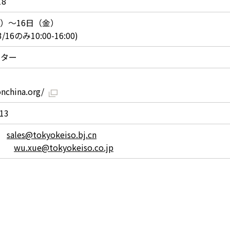
18
水）～16日（金）
3/16のみ10:00-16:00)
ンター
nchina.org/
113
連
sales@tokyokeiso.bj.cn
関連
wu.xue@tokyokeiso.co.jp