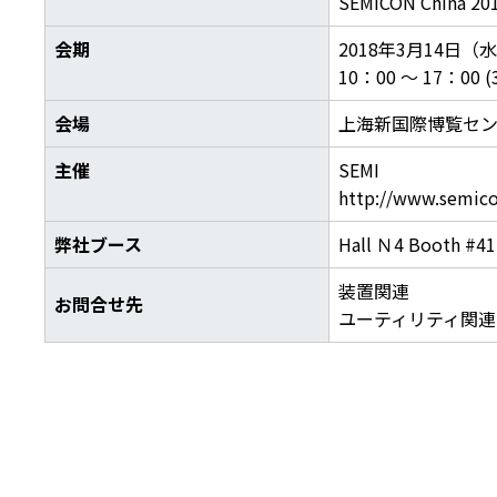
SEMICON China 20
会期
2018年3月14日（
10：00 ～ 17：00 (
会場
上海新国際博覧セ
主催
SEMI
http://www.semico
弊社ブース
Hall Ｎ4 Booth #4
装置関
お問合せ先
ユーティリティ