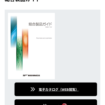
電⼦カタログ（WEB閲覧）