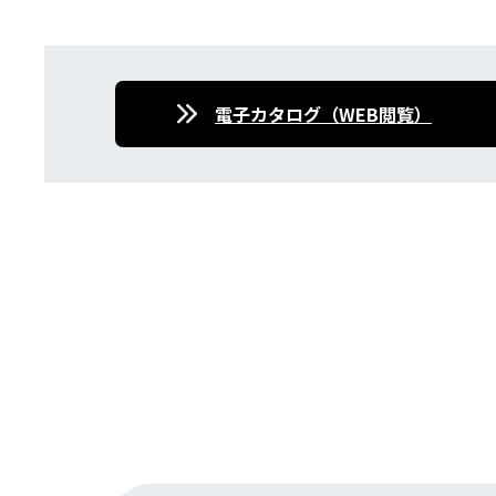
電⼦カタログ（WEB閲覧）