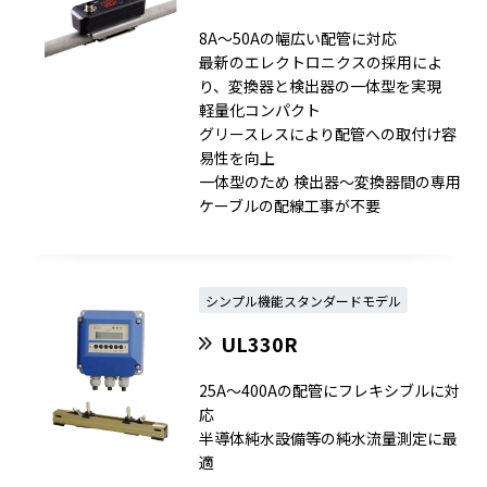
8A～50Aの幅広い配管に対応
最新のエレクトロニクスの採用によ
り、変換器と検出器の一体型を実現
軽量化コンパクト
グリースレスにより配管への取付け容
易性を向上
一体型のため 検出器～変換器間の専用
ケーブルの配線工事が不要
シンプル機能スタンダードモデル
UL330R
25A～400Aの配管にフレキシブルに対
応
半導体純水設備等の純水流量測定に最
適