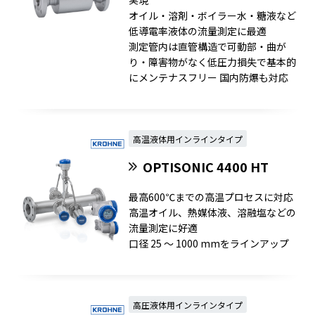
実現
オイル・溶剤・ボイラー水・糖液など
低導電率液体の流量測定に最適
測定管内は直管構造で可動部・曲が
り・障害物がなく低圧力損失で基本的
にメンテナスフリー 国内防爆も対応
高温液体用インラインタイプ
OPTISONIC 4400 HT
最高600℃までの高温プロセスに対応
高温オイル、熱媒体液、溶融塩などの
流量測定に好適
口径 25 ～ 1000 mmをラインアップ
高圧液体用インラインタイプ