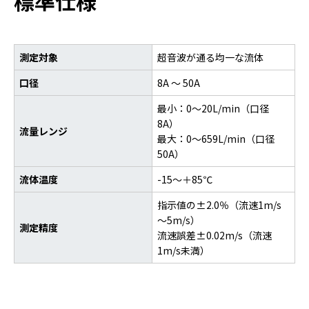
標準仕様
測定対象
超音波が通る均一な流体
口径
8A ～ 50A
最小：0～20L/min（口径
8A）
流量レンジ
最大：0～659L/min（口径
50A）
流体温度
-15～＋85℃
指示値の±2.0％（流速1m/s
～5m/s）
測定精度
流速誤差±0.02m/s（流速
1m/s未満）