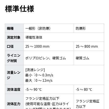
標準仕様
機種
一般形（非防爆）
防爆形
測定対象
導電性液体
口径
25 〜 1000 mm
25 〜 800 mm
ライニン
ポリプロピレン、硬質ゴム
硬質ゴム
グ材質
[流速レンジ]
流量レン
最⼩︓0 〜 0.3m/s
ジ
最⼤︓0 〜 12m/s
流体温度
-5 ～ 90 ℃
-5 ～ 80 ℃
フランジ定格圧力以下
フランジ定格圧
流体圧力
(使⽤可能な温度･圧⼒はライ
力以下