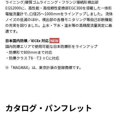
ライニング/硬質ゴムライニング・フランジ接続形検出部
EGS2000に、高性能・高信頼性変換部EGC300を搭載した一体形
電磁流量計で､口径25～1000mmをラインアップしました。 流体
ノイズの低減のほか、検出部の各種モニタリング等自己診断機能
の充実を図りました。上水・下水・温水等の高精度流量測定に最
適です。
日本国内防爆／IECEx 対応
NEW
国内防爆エリアで使用可能な日本防爆形をラインアップ
・防爆形で800mmまで対応
・防爆クラス T6…T3 ⅡCに対応
※「MAGMAX」は、東京計装の登録商標です。
カタログ・パンフレット