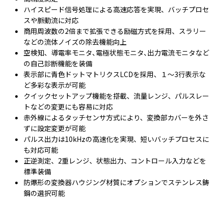
ハイスピード信号処理による高速応答を実現、バッチプロセ
スや脈動流に対応
商用周波数の2倍まで拡張できる励磁方式を採用、スラリー
などの流体ノイズの除去機能向上
空検知、導電率モニタ､電極状態モニタ､出力電流モニタなど
の自己診断機能を装備
表示部に青色ドットマトリクスLCDを採用、１～3行表示な
ど多彩な表示が可能
クイックセットアップ機能を搭載、流量レンジ、パルスレー
トなどの変更にも容易に対応
赤外線によるタッチセンサ方式により、変換部カバーを外さ
ずに設定変更が可能
パルス出力は10kHzの高速化を実現、短いバッチプロセスに
も対応可能
正逆測定、2重レンジ、状態出力、コントロール入力などを
標準装備
防爆形の変換器ハウジング材質にオプションでステンレス鋳
鋼の選択可能