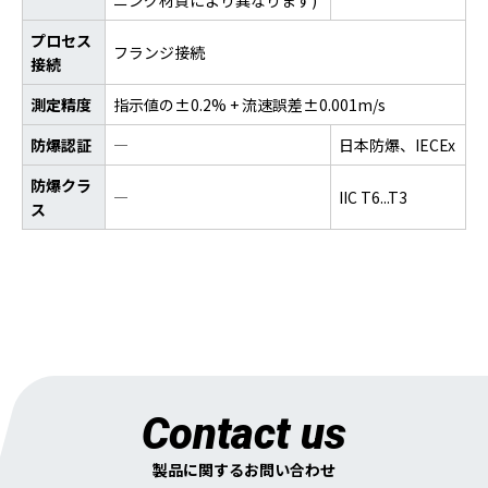
ニング材質により異なります)
プロセス
フランジ接続
接続
測定精度
指⽰値の±0.2% + 流速誤差±0.001m/s
防爆認証
―
日本防爆、IECEx
防爆クラ
―
IIC T6...T3
ス
Contact us
製品に関するお問い合わせ