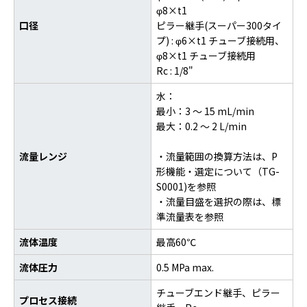
φ8×t1
口径
ピラー継手(スーパー300タイ
プ) : φ6×t1 チューブ接続用、
φ8×t1 チューブ接続用
Rc : 1/8"
水：
最小：3 ～ 15 mL/min
最大：0.2 ～ 2 L/min
流量レンジ
・流量範囲の換算方法は、P
形機能・選定について（TG-
S0001)を参照
・流量目盛を選択の際は、標
準流量表を参照
流体温度
最高60℃
流体圧力
0.5 MPa max.
チューブエンド継手、ピラー
プロセス接続