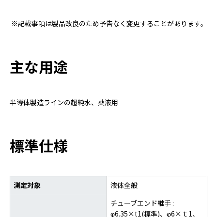
※記載事項は製品改良のため予告なく変更することがあります。
主な用途
半導体製造ラインの超純水、薬液用
標準仕様
測定対象
液体全般
チューブエンド継手 :
φ6.35×t1(標準)、φ6×ｔ1、