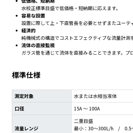
低価格、短納期
水校正標準目盛で低価格・短納期に応えます。
容易な設置
設置に際して上・下直管長を必要とせずまたユーテ
経済的
純機械式の構造でコストエフェクティブな流量計測
流体の直接監視
ガラス管を通じて流体を直接みることできます。プ
標準仕様
測定対象
水または水相当液体
口径
15A ～ 100A
二重目盛
流量レンジ
最小：30～300L/h / 0.5