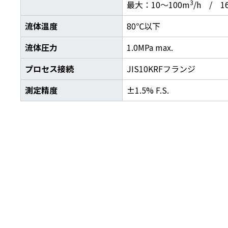
3
最大：10～100m
/h / 1
流体温度
80℃以下
流体圧力
1.0MPa max.
プロセス接続
JIS10KRFフランジ
測定精度
±1.5% F.S.