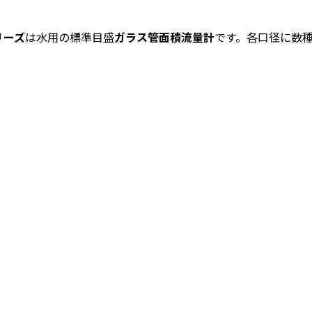
リーズ
は水用の標準目盛
ガラス管面積流量計
です。各口径に数