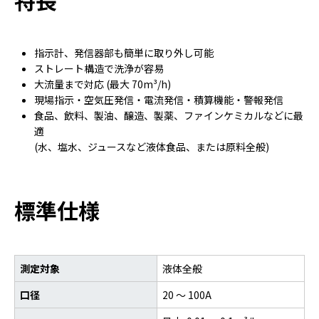
特長
指示計、発信器部も簡単に取り外し可能
ストレート構造で洗浄が容易
大流量まで対応 (最大 70m³/h)
現場指示・空気圧発信・電流発信・積算機能・警報発信
食品、飲料、製油、醸造、製薬、ファインケミカルなどに最
適
(水、塩水、ジュースなど液体食品、または原料全般)
標準仕様
測定対象
液体全般
口径
20 ～ 100A