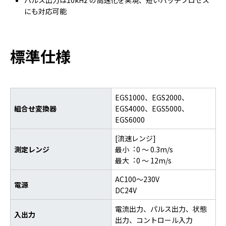
パルス出⼒は10kHz の⾼速化を実現、短いバッチプロセス
にも対応可能
標準仕様
EGS1000、EGS2000、
組合せ変換器
EGS4000、EGS5000、
EGS6000
[流速レンジ]
測定レンジ
最⼩︓0 〜 0.3m/s
最⼤︓0 〜 12m/s
AC100～230V
電源
DC24V
電流出⼒、パルス出⼒、状態
入出力
出⼒、コントロール⼊⼒