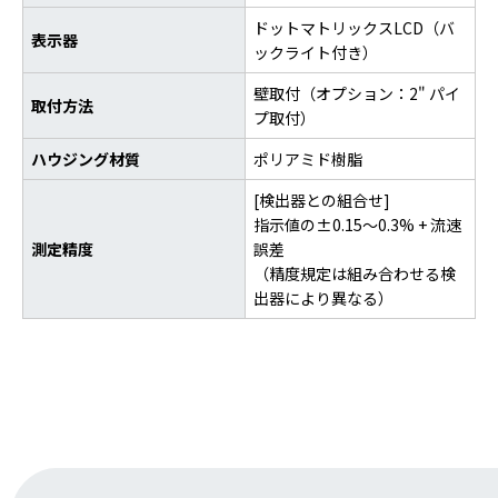
ドットマトリックスLCD（バ
表示器
ックライト付き）
壁取付（オプション：2" パイ
取付方法
プ取付）
ハウジング材質
ポリアミド樹脂
[検出器との組合せ]
指⽰値の±0.15〜0.3% + 流速
測定精度
誤差
（精度規定は組み合わせる検
出器により異なる）