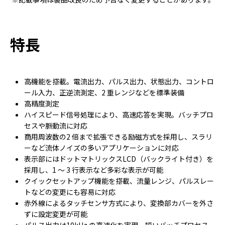
特長
⾼機能を搭載。電流出⼒、パルス出⼒、状態出⼒、コントロ
ール⼊⼒、正逆流測定、2 重レンジなどを標準装備
⾼精度測定
ハイスピード信号処理により、⾼速応答を実現。バッチプロ
セスや脈動流に対応
商⽤周波数の2 倍まで拡張できる励磁⽅式を採⽤し、スラリ
ーなど流体ノイズの多いアプリケーションに対応
表⽰部にはドットマトリックスLCD（バックライト付き）を
採⽤し、1 〜 3 ⾏表⽰など多彩な表⽰が可能
クイックセットアップ機能を搭載、流量レンジ、パルスレー
トなどの変更にも容易に対応
⾚外線によるタッチセンサ⽅式により、変換部カバーを外さ
ずに設定変更が可能