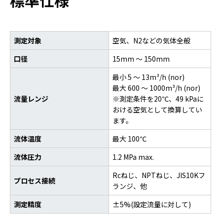
標準仕様
測定対象
空気、N2などの気体全般
口径
15mm ～ 150mm
最小 5 ～ 13m³/h (nor)
最大 600 ～ 1000m³/h (nor)
流量レンジ
※測定条件を20℃、49 kPaに
おける空気として換算してい
ます。
流体温度
最大 100℃
流体圧力
1.2 MPa max.
Rcねじ、NPTねじ、JIS10Kフ
プロセス接続
ランジ、他
測定精度
±5%(設定流量に対して)