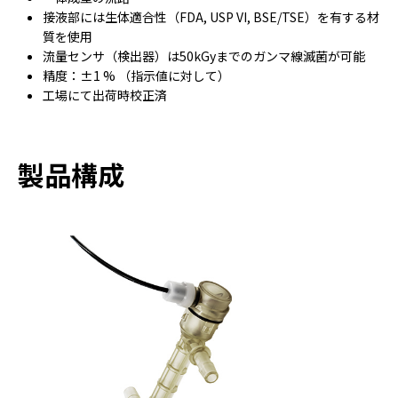
接液部には生体適合性（FDA, USP VI, BSE/TSE）を有する材
質を使用
流量センサ（検出器）は50kGyまでのガンマ線滅菌が可能
精度：±1 % （指示値に対して）
工場にて出荷時校正済
製品構成