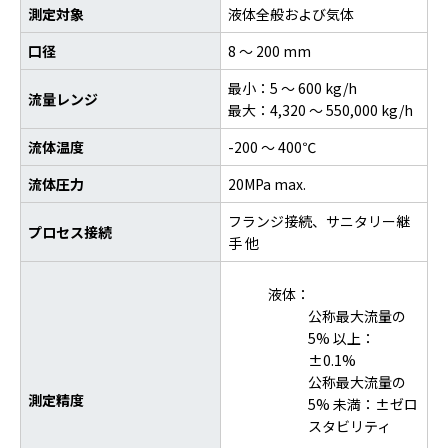
測定対象
液体全般および気体
口径
8 ～ 200 mm
最小：5 ～ 600 kg/h
流量レンジ
最大：4,320 ～ 550,000 kg/h
流体温度
-200 ～ 400℃
流体圧力
20MPa max.
フランジ接続、サニタリー継
プロセス接続
手 他
液体：
公称最大流量の
5% 以上：
±0.1%
公称最大流量の
測定精度
5% 未満：±ゼロ
スタビリティ